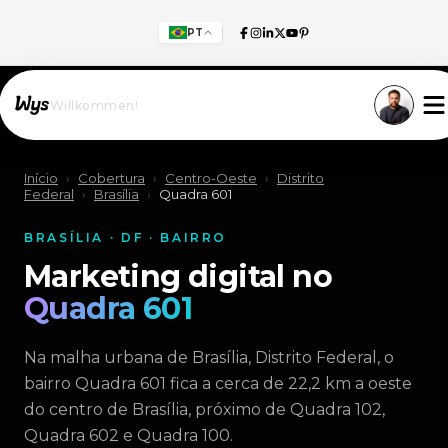
PT
Willkommen!
Início
›
Cobertura
›
Centro-Oeste
›
Distrito
Federal
›
Brasília
›
Quadra 601
BRASÍLIA · DF · BAIRRO
Marketing digital no
Quadra 601
Na malha urbana de Brasília, Distrito Federal, o
bairro Quadra 601 fica a cerca de 22,2 km a oeste
do centro de Brasília, próximo de Quadra 102,
Quadra 602 e Quadra 100.