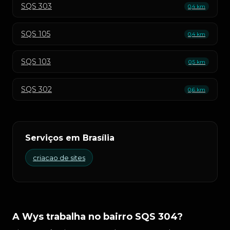
SQS 303
0,4 km
SQS 105
0,4 km
SQS 103
0,5 km
SQS 302
0,6 km
Serviços em Brasília
criacao de sites
A Wys trabalha no bairro SQS 304?