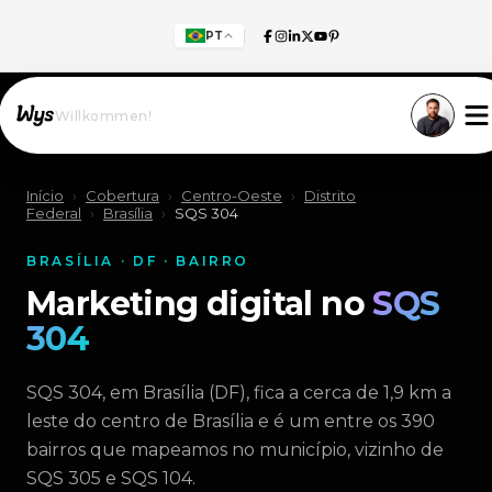
PT
Willkommen!
Início
›
Cobertura
›
Centro-Oeste
›
Distrito
Federal
›
Brasília
›
SQS 304
BRASÍLIA · DF · BAIRRO
Marketing digital no
SQS
304
SQS 304, em Brasília (DF), fica a cerca de 1,9 km a
leste do centro de Brasília e é um entre os 390
bairros que mapeamos no município, vizinho de
SQS 305 e SQS 104.