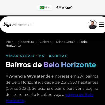
PT
Willkommen!
Início
›
Cobertura
›
Sudeste
›
Minas Gerais
›
Belo
Horizonte
MINAS GERAIS · MG · BAIRROS
Bairros de
Belo Horizonte
A
Agência Wys
atende empresas em 294 bairros
de Belo Horizonte, cidade de 2.315.560 habitantes
(Censo 2022). Selecione o bairro para ver a página
de atendimento local, ou veja a
página de Belo
Horizonte
.