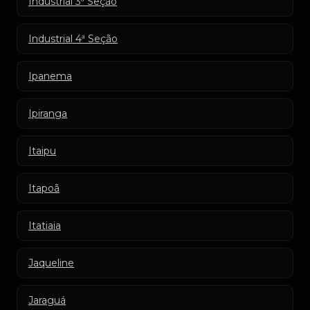
Industrial 3ª Seção
Industrial 4ª Seção
Ipanema
Ipiranga
Itaipu
Itapoã
Itatiaia
Jaqueline
Jaraguá