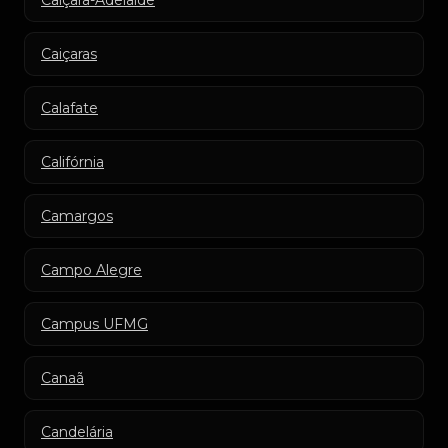
Caiçara-Adelaide
Caiçaras
Calafate
Califórnia
Camargos
Campo Alegre
Campus UFMG
Canaã
Candelária