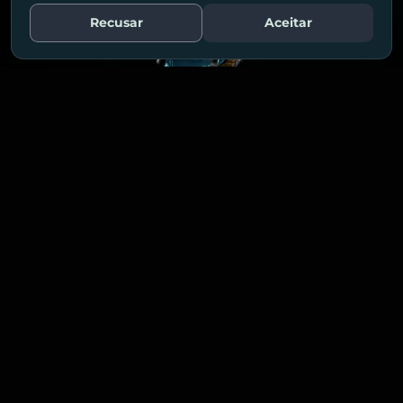
Recusar
Aceitar
Fale Conosco
MADE BY HUMANS
POWERED BY AI
了解我们的
解决方案！
我们帮助深圳企业用真正“连接并转化”的营销策略，获
得更可观的增长结果。