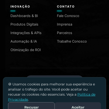
INOVAÇÃO
CONTATO
Dashboards & BI
Fale Conosco
Produtos Digitais
Imprensa
Integrações & APIs
Parceiros
Automação & IA
Trabalhe Conosco
Otimização de ROI
MAIS INFORMAÇÕES
🍪 Usamos cookies para melhorar sua experiência e
analisar o tráfego do site. Você pode aceitar ou
recusar os cookies não essenciais. Veja a
Política de
Privacidade
.
©
2026
Agência Wys. Todos os direitos reservados.
AGÊNCIA WYS LTDA | CNPJ 23.019.877/0001-20
Recusar
Aceitar
Fale Conosco