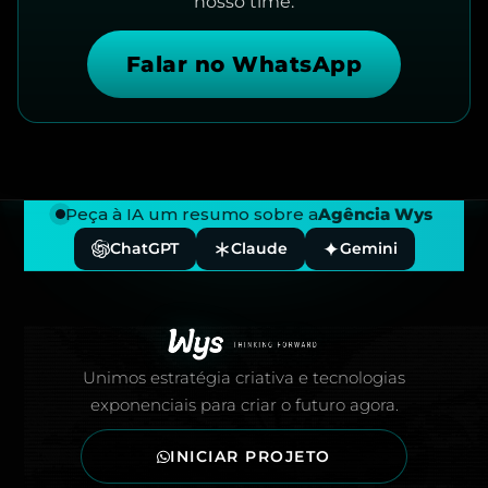
nosso time.
Falar no WhatsApp
Peça à IA um resumo sobre a
Agência Wys
ChatGPT
Claude
Gemini
Rodapé — Agência Wys
Unimos estratégia criativa e tecnologias
exponenciais para criar o futuro agora.
INICIAR PROJETO