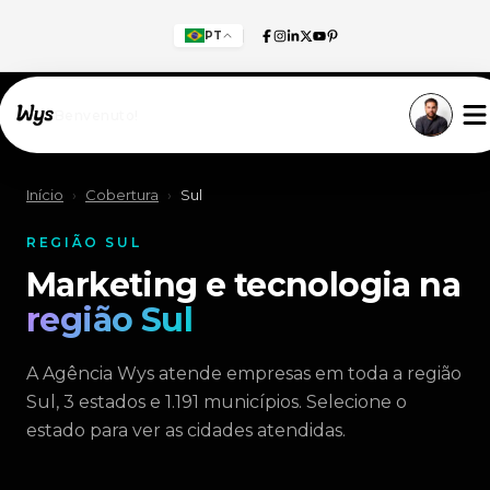
PT
Willkommen!
Início
›
Cobertura
›
Sul
REGIÃO SUL
Marketing e tecnologia na
região Sul
A Agência Wys atende empresas em toda a região
Sul, 3 estados e 1.191 municípios. Selecione o
estado para ver as cidades atendidas.