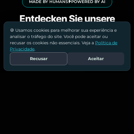
MADE BY HUMANS
POWERED BY AI
Entdecken Sie unsere
Lösungen!
🍪 Usamos cookies para melhorar sua experiência e
analisar o tráfego do site. Você pode aceitar ou
recusar os cookies não essenciais. Veja a
Política de
Wir helfen Unternehmen in Zürich, bessere
Privacidade
.
Ergebnisse zu erzielen – mit
Recusar
Aceitar
Marketingstrategien, die wirklich verbinden
Fale Conosco
und konvertieren.
Paid Ads Management