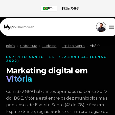
PT
Willkommen!
Início
›
Cobertura
›
Sudeste
›
Espírito Santo
›
Vitória
ESPÍRITO SANTO · ES · 322.869 HAB. (CENSO
2022)
Marketing digital em
Vitória
Com 322.869 habitantes apurados no Censo 2022
do IBGE, Vitória está entre os dez municípios mais
populosos de Espírito Santo (4º de 78) e fica em
Espírito Santo, região Sudeste, na microrregião de