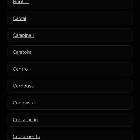
Bonfim
Cabral
Carapina I
Caratoíra
Centro
Comdusa
Conquista
Consolação
Cruzamento