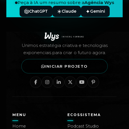
Peça à IA um resumo sobre a
Agência Wys
ChatGPT
Claude
Gemini
Rodapé — Agência Wys
Unimos estratégia criativa e tecnologias
exponenciais para criar o futuro agora.
INICIAR PROJETO
MENU
ECOSSISTEMA
Home
Podcast Studio