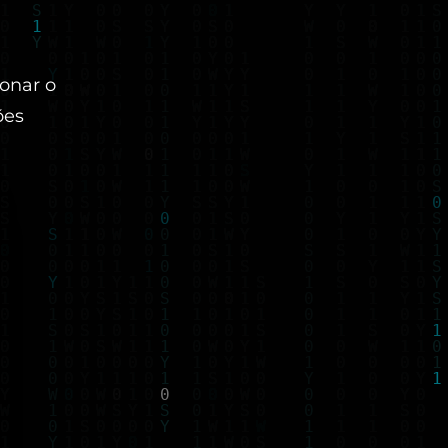
onar o
ões