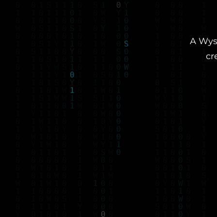
A Wys 
cr