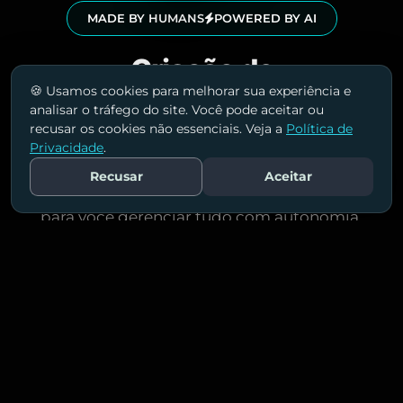
MADE BY HUMANS
POWERED BY AI
Criação de
🍪 Usamos cookies para melhorar sua experiência e
Sites em Sorocaba
analisar o tráfego do site. Você pode aceitar ou
recusar os cookies não essenciais. Veja a
Política de
Soluções completas para criação e
Privacidade
.
desenvolvimento de sites personalizados, com
Recusar
Aceitar
Fale Conosco
design moderno, SEO e painel administrativo
para você gerenciar tudo com autonomia.