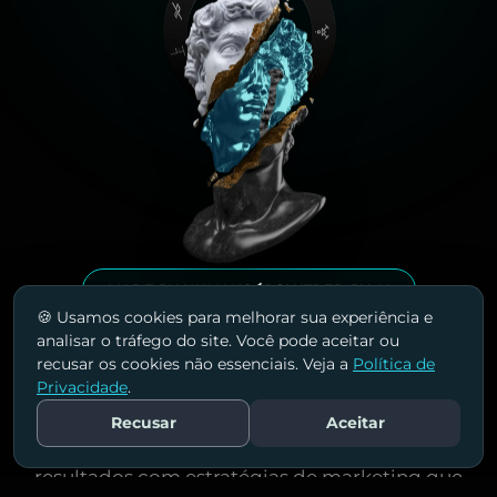
MADE BY HUMANS
POWERED BY AI
🍪 Usamos cookies para melhorar sua experiência e
analisar o tráfego do site. Você pode aceitar ou
Conheça nossas
recusar os cookies não essenciais. Veja a
Política de
soluções!
Privacidade
.
Recusar
Aceitar
Fale Conosco
Ajudamos empresas a alcançarem mais
resultados com estratégias de marketing que