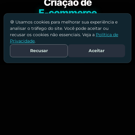
Criação de
E-commerce
🍪 Usamos cookies para melhorar sua experiência e
Lojas virtuais modernas e escaláveis, prontas
analisar o tráfego do site. Você pode aceitar ou
recusar os cookies não essenciais. Veja a
Política de
para organizar seu catálogo, integrar
Privacidade
.
pagamentos e melhorar a experiência de
Recusar
Aceitar
compra.
Fale Conosco
Estrutura de Loja
Arquitetura de categorias e páginas para
navegação simples e jornada de compra