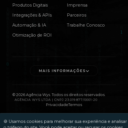
Produtos Digitais
Imprensa
Integrações & APIs
Parceiros
Automação & IA
Trabalhe Conosco
Otimização de ROI
MAIS INFORMAÇÕES
©
2026
Agência Wys. Todos os direitos reservados.
AGÊNCIA WYS LTDA | CNPJ 23.019.877/0001-20
Privacidade
Termos
🍪 Usamos cookies para melhorar sua experiência e analisar
o tráfego do site. Você pode aceitar ou recusar os cookies