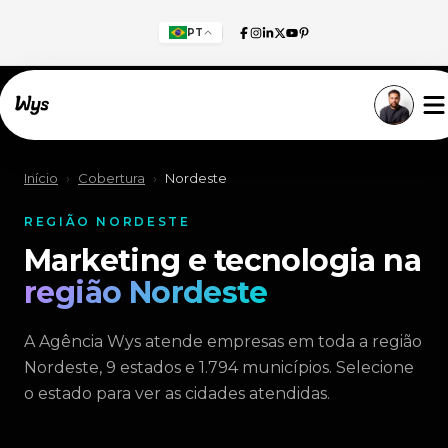
PT
Willkommen!
Início
›
Cobertura
›
Nordeste
REGIÃO NORDESTE
Marketing e tecnologia na
região Nordeste
A Agência Wys atende empresas em toda a região
Nordeste, 9 estados e 1.794 municípios. Selecione
o estado para ver as cidades atendidas.