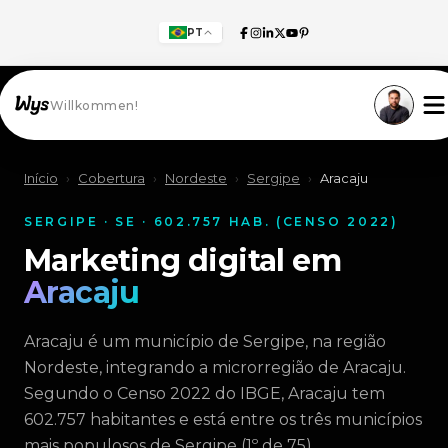
PT
Willkommen!
Início
›
Cobertura
›
Nordeste
›
Sergipe
›
Aracaju
SERGIPE · SE · 602.757 HAB. (CENSO 2022)
Marketing digital em
Aracaju
Aracaju é um município de Sergipe, na região
Nordeste, integrando a microrregião de Aracaju.
Segundo o Censo 2022 do IBGE, Aracaju tem
602.757 habitantes e está entre os três municípios
mais populosos de Sergipe (1º de 75).