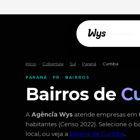
Willkommen!
Início
›
Cobertura
›
Sul
›
Paraná
›
Curitiba
PARANÁ · PR · BAIRROS
Bairros de
Cu
A
Agência Wys
atende empresas em 80 
habitantes (Censo 2022). Selecione o b
local, ou veja a
página de Curitiba
.