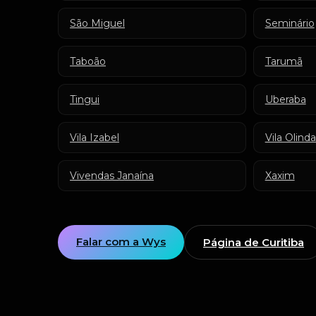
São Miguel
Seminário
Taboão
Tarumã
Tingui
Uberaba
Vila Izabel
Vila Olinda
Vivendas Janaína
Xaxim
Falar com a Wys
Página de Curitiba