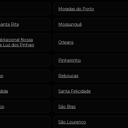
Moradas do Porto
Santa Rita
Mossunguê
bitacional Nossa
Orleans
a Luz dos Pinhais
Pinheirinho
ho
Rebouças
dida
Santa Felicidade
cio
São Braz
São Lourenço