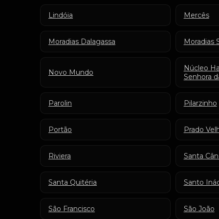
Lindóia
Mercês
Moradias Dalagassa
Moradias 
Núcleo Ha
Novo Mundo
Senhora d
Parolin
Pilarzinho
Portão
Prado Vel
Riviera
Santa Cân
Santa Quitéria
Santo Iná
São Francisco
São João