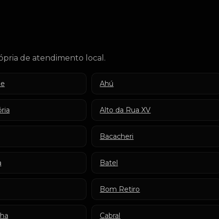
pria de atendimento local.
de
Ahú
ria
Alto da Rua XV
Bacacheri
a
Batel
Bom Retiro
nha
Cabral