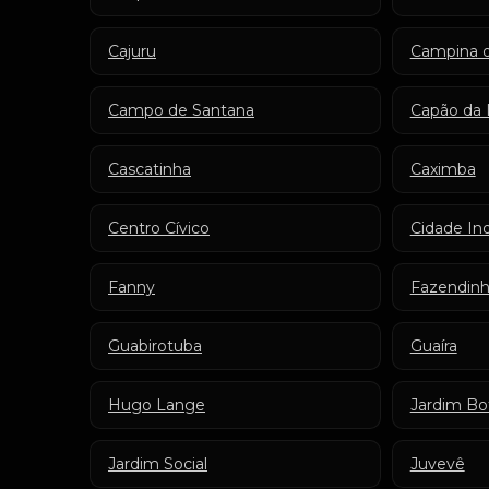
Cajuru
Campina d
Campo de Santana
Capão da 
Cascatinha
Caximba
Centro Cívico
Cidade Ind
Fanny
Fazendin
Guabirotuba
Guaíra
Hugo Lange
Jardim Bo
Jardim Social
Juvevê