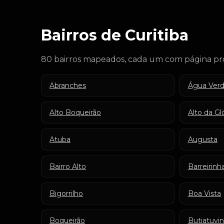
Bairros de Curitiba
80 bairros mapeados, cada um com página pró
Abranches
Água Ver
Alto Boqueirão
Alto da Gló
Atuba
Augusta
Bairro Alto
Barreirinh
Bigorrilho
Boa Vista
Boqueirão
Butiatuvi