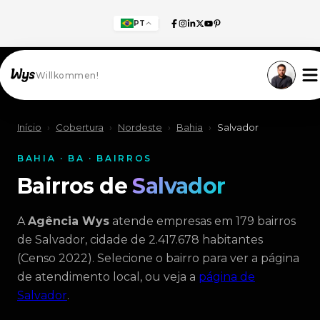
PT
Willkommen!
Início
›
Cobertura
›
Nordeste
›
Bahia
›
Salvador
BAHIA · BA · BAIRROS
Bairros de
Salvador
A
Agência Wys
atende empresas em 179 bairros
de Salvador, cidade de 2.417.678 habitantes
(Censo 2022). Selecione o bairro para ver a página
de atendimento local, ou veja a
página de
Salvador
.