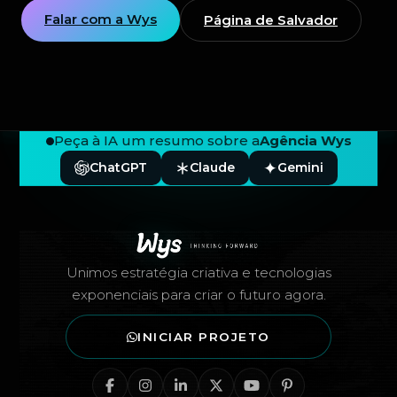
Falar com a Wys
Página de Salvador
Peça à IA um resumo sobre a
Agência Wys
ChatGPT
Claude
Gemini
Rodapé — Agência Wys
Unimos estratégia criativa e tecnologias
exponenciais para criar o futuro agora.
INICIAR PROJETO