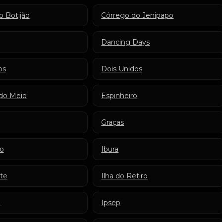
o Botijão
Córrego do Jenipapo
Dancing Days
os
Dois Unidos
do Meio
Espinheiro
Graças
o
Ibura
ite
Ilha do Retiro
a
Ipsep