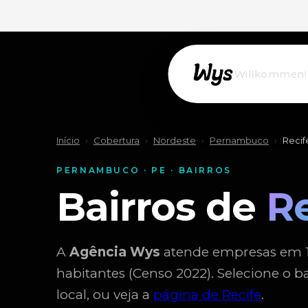
Willkommen!
Início
›
Cobertura
›
Nordeste
›
Pernambuco
›
Recif
PERNAMBUCO · PE · BAIRROS
Bairros de
Re
A
Agência Wys
atende empresas em 14
habitantes (Censo 2022). Selecione o b
local, ou veja a
página de Recife
.