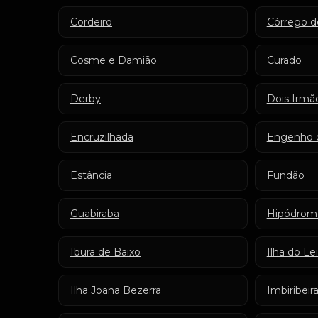
Cordeiro
Córrego d
Cosme e Damião
Curado
Derby
Dois Irmã
Encruzilhada
Engenho 
Estância
Fundão
Guabiraba
Hipódrom
Ibura de Baixo
Ilha do Le
Ilha Joana Bezerra
Imbiribeir