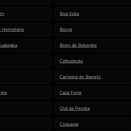
em
Boa Vista
 Hemetério
Bongi
Guabiraba
Brejo de Beberibe
Cafesópolis
Campina do Barreto
ela
Casa Forte
Chã da Peroba
Coqueiral