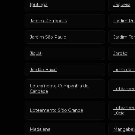
Iputinga
Jaqueira
Jardim Petrópolis
Jardim Pr
Jardim São Paulo
Jardim Ter
Jiquiá
Jordão
Jordão Baixo
Linha do T
Loteamento Companhia de
Loteament
Caridade
Loteament
Loteamento Sítio Grande
Lúcia
Madalena
Mangabei