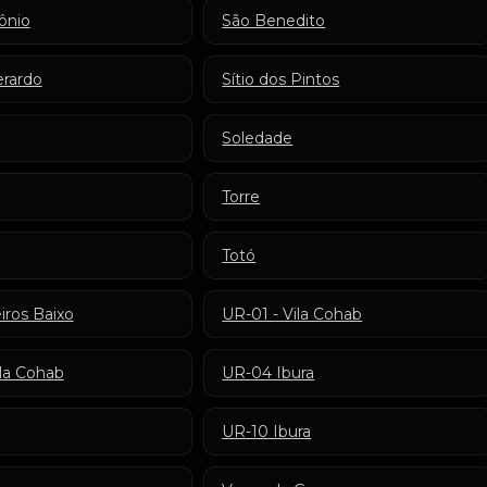
ônio
São Benedito
erardo
Sítio dos Pintos
Soledade
Torre
Totó
iros Baixo
UR-01 - Vila Cohab
ila Cohab
UR-04 Ibura
UR-10 Ibura