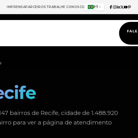
IMPRENSA
PARCEIROS
TRABALHE CONOSCO
PT
FAL
e
cife
7 bairros de Recife, cidade de 1.488.920
airro para ver a página de atendimento