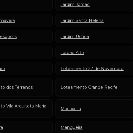
Jardim Jordão
imavera
Jardim Santa Helena
esópolis
Jardim Uchôa
Jordão Alto
iro
Loteamento 27 de Novembro
o dos Terrenos
Loteamento Grande Recife
o Vila Arquiteta Maria
Macaxeira
ra
Mangueira