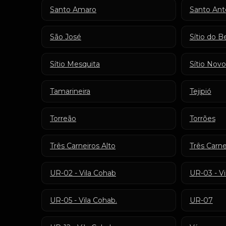
Santo Amaro
Santo Ant
São José
Sítio do B
Sítio Mesquita
Sítio Novo
Tamarineira
Tejipió
Torreão
Torrões
Três Carneiros Alto
Três Carne
UR-02 - Vila Cohab
UR-03 - V
UR-05 - Vila Cohab.
UR-07