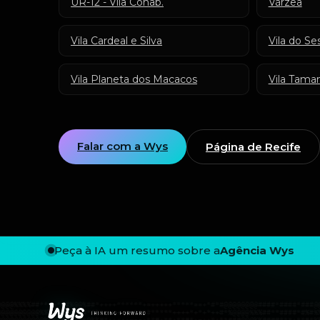
UR-12 - Vila Cohab.
Várzea
Vila Cardeal e Silva
Vila do Ses
Vila Planeta dos Macacos
Vila Tama
Falar com a Wys
Página de Recife
Peça à IA um resumo sobre a
Agência Wys
Rodapé — Agência Wys