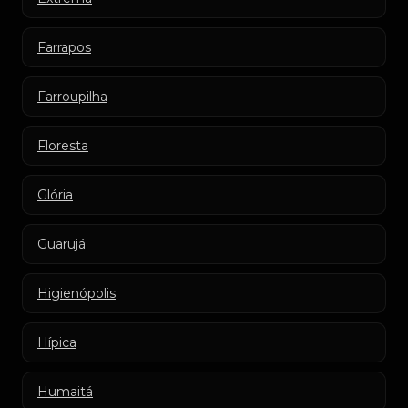
Farrapos
Farroupilha
Floresta
Glória
Guarujá
Higienópolis
Hípica
Humaitá