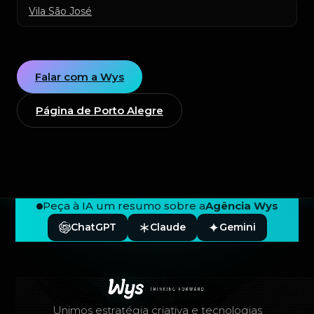
Vila São José
Falar com a Wys
Página de Porto Alegre
Peça à IA um resumo sobre a
Agência Wys
ChatGPT
Claude
Gemini
Rodapé — Agência Wys
Unimos estratégia criativa e tecnologias