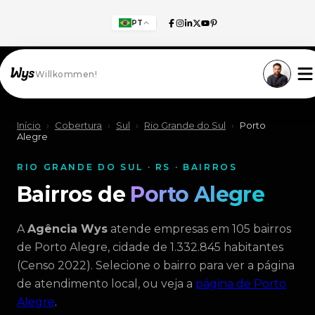
PT
Willkommen!
Início
›
Cobertura
›
Sul
›
Rio Grande do Sul
›
Porto
Alegre
RIO GRANDE DO SUL · RS · BAIRROS
Bairros de
Porto Alegre
A
Agência Wys
atende empresas em 105 bairros
de Porto Alegre, cidade de 1.332.845 habitantes
(Censo 2022). Selecione o bairro para ver a página
de atendimento local, ou veja a
página de Porto
Alegre
.