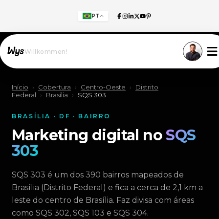
PT
Willkommen!
Início
›
Cobertura
›
Centro-Oeste
›
Distrito
Federal
›
Brasília
›
SQS 303
BRASÍLIA · DF · BAIRRO
Marketing digital no
SQS
303
SQS 303 é um dos 390 bairros mapeados de
Brasília (Distrito Federal) e fica a cerca de 2,1 km a
leste do centro de Brasília. Faz divisa com áreas
como SQS 302, SQS 103 e SQS 304.