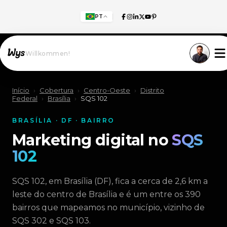
PT
Willkommen!
Início
›
Cobertura
›
Centro-Oeste
›
Distrito
Federal
›
Brasília
›
SQS 102
BRASÍLIA · DF · BAIRRO
Marketing digital no
SQS
102
SQS 102, em Brasília (DF), fica a cerca de 2,6 km a
leste do centro de Brasília e é um entre os 390
bairros que mapeamos no município, vizinho de
SQS 302 e SQS 103.