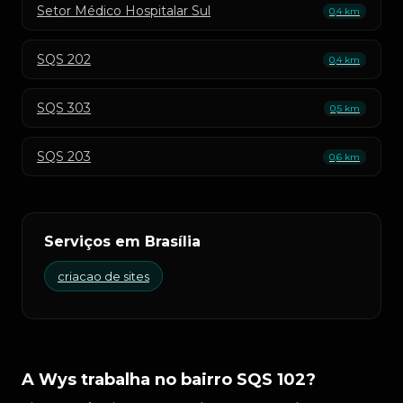
Setor Médico Hospitalar Sul
0,4 km
SQS 202
0,4 km
SQS 303
0,5 km
SQS 203
0,6 km
Serviços em Brasília
criacao de sites
A Wys trabalha no bairro SQS 102?