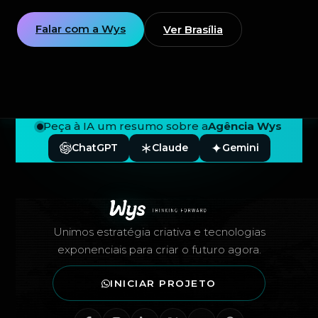
Falar com a Wys
Ver Brasília
Peça à IA um resumo sobre a
Agência Wys
ChatGPT
Claude
Gemini
Rodapé — Agência Wys
Unimos estratégia criativa e tecnologias
exponenciais para criar o futuro agora.
INICIAR PROJETO