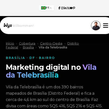
PT
Willkommen!
Início
›
Cobertura
›
Centro-Oeste
›
Distrito
Federal
›
Brasília
›
Vila da Telebrasília
BRASÍLIA · DF · BAIRRO
Marketing digital no
Vila
da Telebrasília
Vila da Telebrasília é um dos 390 bairros
mapeados de Brasília (Distrito Federal) e fica a
cerca de 4,6 km ao sul do centro de Brasília. Faz
divisa com áreas como SQS 416, SQS 216 e SQS 415.