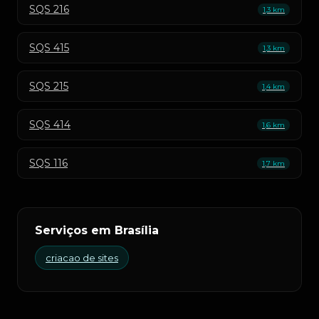
SQS 216
1,3 km
SQS 415
1,3 km
SQS 215
1,4 km
SQS 414
1,6 km
SQS 116
1,7 km
Serviços em Brasília
criacao de sites