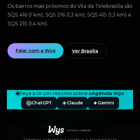
Os bairros mais próximos do Vila da Telebrasília são
SQS 416 (1 km), SQS 216 (1,3 km), SQS 415 (1,3 km) e
SQS 215 (1,4 km).
Falar com a Wys
Ver Brasília
Peça à IA um resumo sobre a
Agência Wys
ChatGPT
Claude
Gemini
Rodapé — Agência Wys
Unimos estratégia criativa e tecnologias