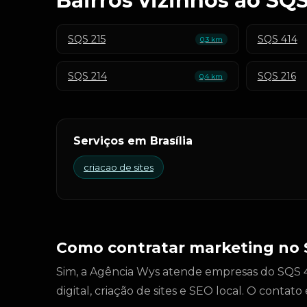
Bairros vizinhos ao SQS
SQS 215
SQS 414
0,3 km
SQS 214
SQS 216
0,4 km
Serviços em Brasília
criacao de sites
Como contratar marketing no 
Sim, a Agência Wys atende empresas do SQS 41
digital, criação de sites e SEO local. O conta