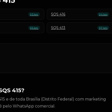
 415
SQS 416
0,3 km
0,4 km
SQS 413
0,5 km
0,7 km
SQS 415?
5 e de toda Brasília (Distrito Federal) com marketing
to é pelo WhatsApp comercial.