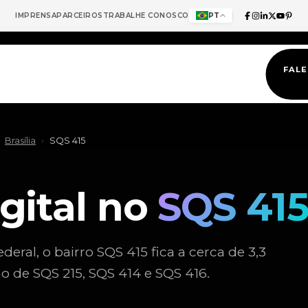
IMPRENSA
PARCEIROS
TRABALHE CONOSCO
PT
FAL
Brasília
›
SQS 415
gital no
SQS 41
deral, o bairro SQS 415 fica a cerca de 3,3
mo de SQS 215, SQS 414 e SQS 416.