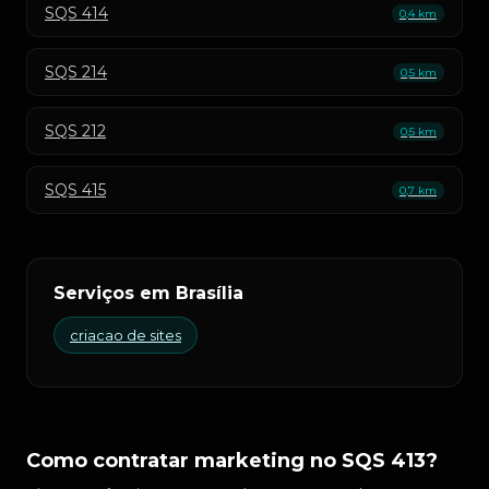
SQS 414
0,4 km
SQS 214
0,5 km
SQS 212
0,5 km
SQS 415
0,7 km
Serviços em Brasília
criacao de sites
Como contratar marketing no SQS 413?