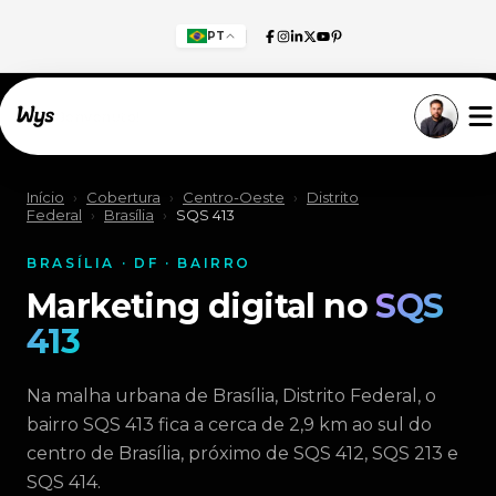
PT
Willkommen!
Início
›
Cobertura
›
Centro-Oeste
›
Distrito
Federal
›
Brasília
›
SQS 413
BRASÍLIA · DF · BAIRRO
Marketing digital no
SQS
413
Na malha urbana de Brasília, Distrito Federal, o
bairro SQS 413 fica a cerca de 2,9 km ao sul do
centro de Brasília, próximo de SQS 412, SQS 213 e
SQS 414.