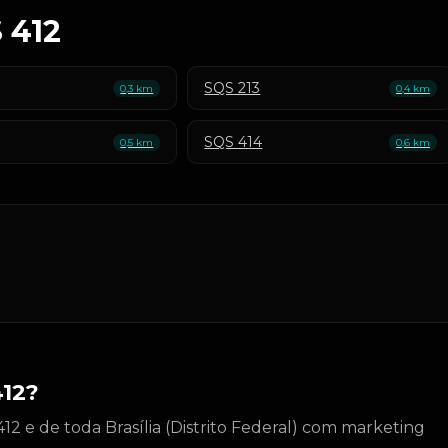
 412
SQS 213
0,3 km
0,4 km
SQS 414
0,5 km
0,6 km
412?
2 e de toda Brasília (Distrito Federal) com marketing