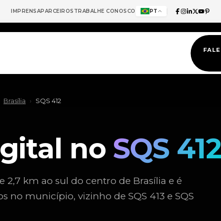
IMPRENSA
PARCEIROS
TRABALHE CONOSCO
PT
FAL
Brasília
›
SQS 412
gital no
SQS 41
de 2,7 km ao sul do centro de Brasília e é
 no município, vizinho de SQS 413 e SQS