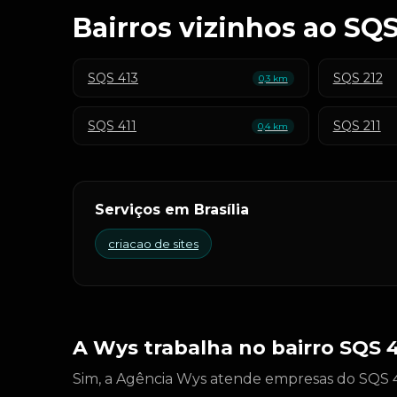
Bairros vizinhos ao SQS
SQS 413
SQS 212
0,3 km
SQS 411
SQS 211
0,4 km
Serviços em Brasília
criacao de sites
A Wys trabalha no bairro SQS 
Sim, a Agência Wys atende empresas do SQS 41