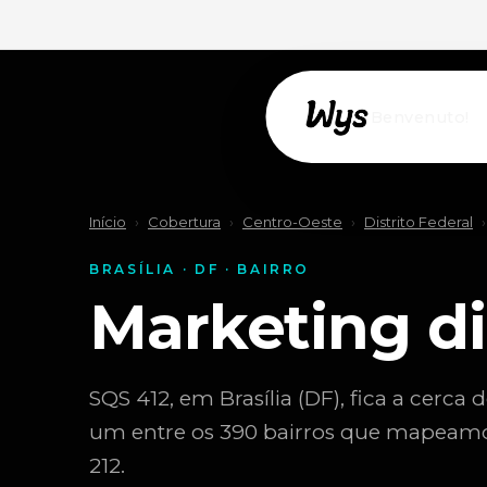
Willkommen!
Início
›
Cobertura
›
Centro-Oeste
›
Distrito Federal
›
BRASÍLIA · DF · BAIRRO
Marketing di
SQS 412, em Brasília (DF), fica a cerca 
um entre os 390 bairros que mapeamos
212.