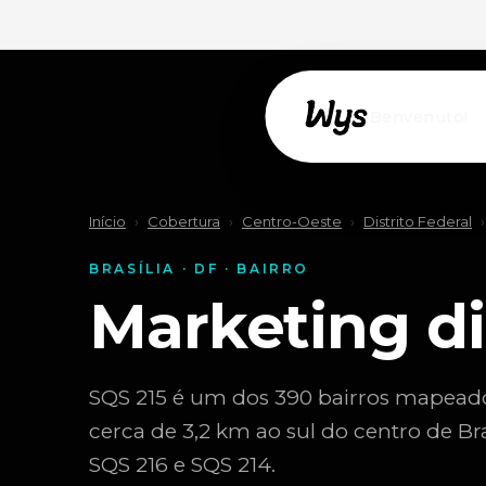
Willkommen!
Início
›
Cobertura
›
Centro-Oeste
›
Distrito Federal
›
BRASÍLIA · DF · BAIRRO
Marketing di
SQS 215 é um dos 390 bairros mapeados d
cerca de 3,2 km ao sul do centro de Br
SQS 216 e SQS 214.