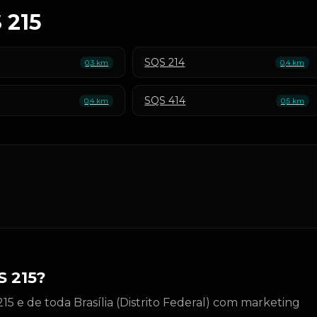
 215
SQS 214
0,3 km
0,4 km
SQS 414
0,4 km
0,5 km
 215?
5 e de toda Brasília (Distrito Federal) com marketing