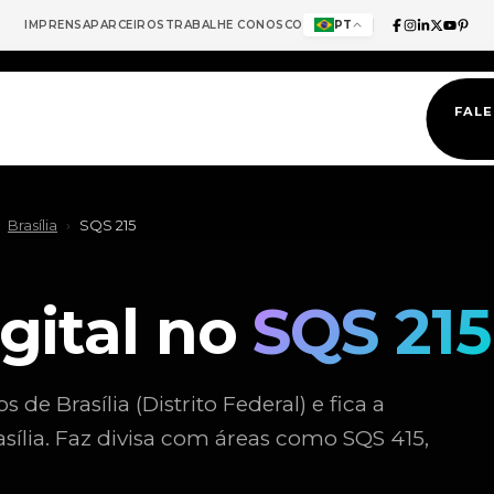
IMPRENSA
PARCEIROS
TRABALHE CONOSCO
PT
FAL
Brasília
›
SQS 215
gital no
SQS 215
e Brasília (Distrito Federal) e fica a
asília. Faz divisa com áreas como SQS 415,