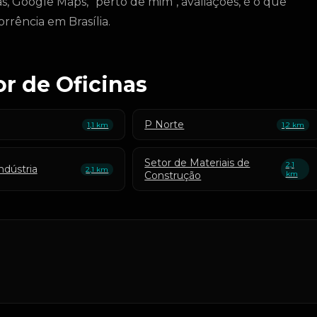
s, Google Maps, "perto de mim", avaliações, é o que
rrência em Brasília.
or de Oficinas
P Norte
1,1 km
1,2 km
Setor de Materiais de
2,1
ndústria
2,1 km
Construção
km