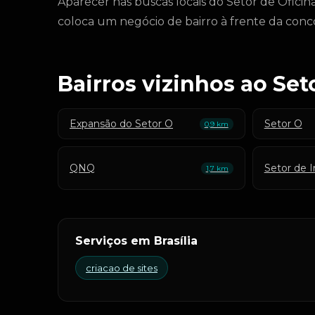
Aparecer nas buscas locais do Setor de Oficina
coloca um negócio de bairro à frente da conco
Bairros vizinhos ao Set
Expansão do Setor O
Setor O
0,9 km
QNQ
Setor de I
1,7 km
Serviços em Brasília
criacao de sites