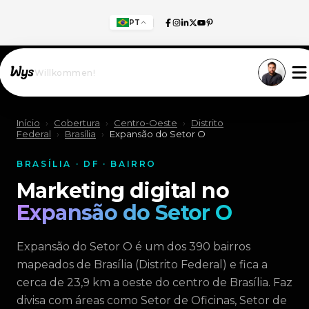
PT
Willkommen!
Início
›
Cobertura
›
Centro-Oeste
›
Distrito
Federal
›
Brasília
›
Expansão do Setor O
BRASÍLIA · DF · BAIRRO
Marketing digital no
Expansão do Setor O
Expansão do Setor O é um dos 390 bairros
mapeados de Brasília (Distrito Federal) e fica a
cerca de 23,9 km a oeste do centro de Brasília. Faz
divisa com áreas como Setor de Oficinas, Setor de