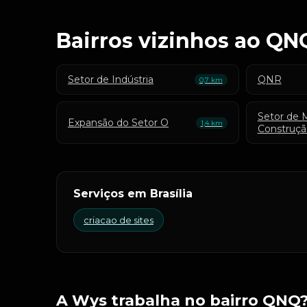
Bairros vizinhos ao QN
Setor de Indústria
QNR
0,7 km
Setor de M
Expansão do Setor O
1,4 km
Construçã
Serviços em Brasília
criacao de sites
A Wys trabalha no bairro QNQ