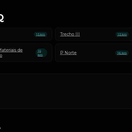
Q
Trecho III
1,3 km
1,3 km
ateriais de
1,5
P Norte
1,6 km
o
km
?