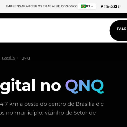
IMPRENSA
PARCEIROS
TRABALHE CONOSCO
PT
FAL
Brasília
›
QNQ
gital no
QNQ
4,7 km a oeste do centro de Brasília e é
 no município, vizinho de Setor de