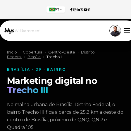
PT
Willkommen!
Início
›
Cobertura
›
Centro-Oeste
›
Distrito
Federal
›
Brasília
›
Trecho III
BRASÍLIA · DF · BAIRRO
Marketing digital no
Trecho III
Na malha urbana de Brasília, Distrito Federal, o
bairro Trecho III fica a cerca de 25,2 km a oeste do
centro de Brasília, próximo de QNQ, QNR e
Quadra 105.