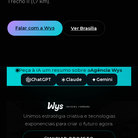
Trecho II (1,7 km).
Falar com a Wys
Ver Brasília
Peça à IA um resumo sobre a
Agência Wys
ChatGPT
Claude
Gemini
Rodapé — Agência Wys
Unimos estratégia criativa e tecnologias
exponenciais para criar o futuro agora.