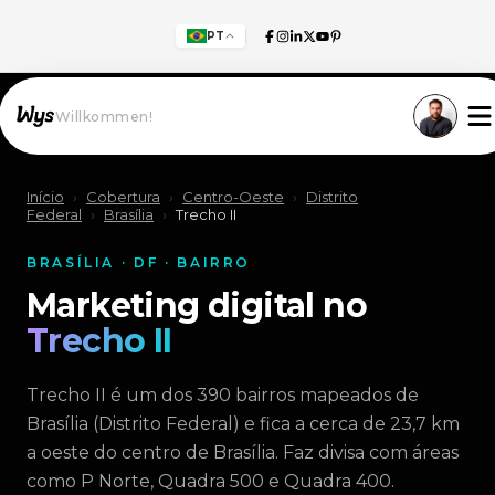
PT
Willkommen!
Início
›
Cobertura
›
Centro-Oeste
›
Distrito
Federal
›
Brasília
›
Trecho II
BRASÍLIA · DF · BAIRRO
Marketing digital no
Trecho II
Trecho II é um dos 390 bairros mapeados de
Brasília (Distrito Federal) e fica a cerca de 23,7 km
a oeste do centro de Brasília. Faz divisa com áreas
como P Norte, Quadra 500 e Quadra 400.