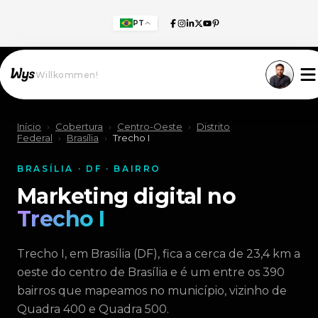
PT
Willkommen!
Início
›
Cobertura
›
Centro-Oeste
›
Distrito
Federal
›
Brasília
›
Trecho I
BRASÍLIA · DF · BAIRRO
Marketing digital no
Trecho I
Trecho I, em Brasília (DF), fica a cerca de 23,4 km a
oeste do centro de Brasília e é um entre os 390
bairros que mapeamos no município, vizinho de
Quadra 400 e Quadra 500.