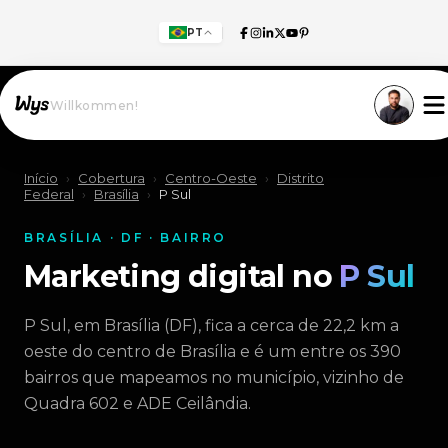
PT
Willkommen!
Início
›
Cobertura
›
Centro-Oeste
›
Distrito
Federal
›
Brasília
›
P Sul
BRASÍLIA · DF · BAIRRO
Marketing digital no
P Sul
P Sul, em Brasília (DF), fica a cerca de 22,2 km a
oeste do centro de Brasília e é um entre os 390
bairros que mapeamos no município, vizinho de
Quadra 602 e ADE Ceilândia.