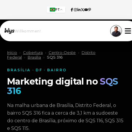
PT
Willkommen!
Início
›
Cobertura
›
Centro-Oeste
›
Distrito
Federal
›
Brasília
›
SQS 316
BRASÍLIA · DF · BAIRRO
Marketing digital no
SQS
316
Na malha urbana de Brasília, Distrito Federal, o
bairro SQS 316 fica a cerca de 3,1 km a sudoeste
do centro de Brasília, próximo de SQS 116, SQS 315
e SQS 115.