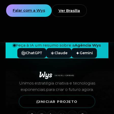
Falar com a Wys
Ver Brasília
Peça à IA um resumo sobre a
Agência Wys
ChatGPT
Claude
Gemini
Rodapé — Agência Wys
Unimos estratégia criativa e tecnologias
exponenciais para criar o futuro agora.
INICIAR PROJETO