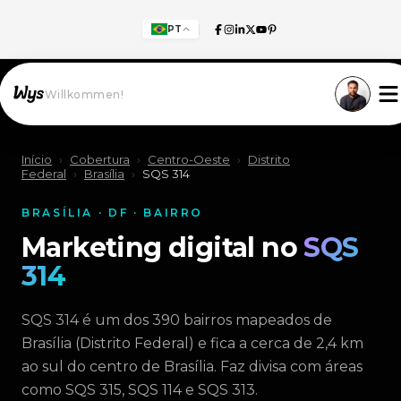
PT
Willkommen!
Início
›
Cobertura
›
Centro-Oeste
›
Distrito
Federal
›
Brasília
›
SQS 314
BRASÍLIA · DF · BAIRRO
Marketing digital no
SQS
314
SQS 314 é um dos 390 bairros mapeados de
Brasília (Distrito Federal) e fica a cerca de 2,4 km
ao sul do centro de Brasília. Faz divisa com áreas
como SQS 315, SQS 114 e SQS 313.