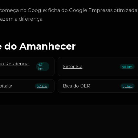
 começa no Google: ficha do Google Empresas otimizada
fazem a diferença.
le do Amanhecer
o Residencial
4,7
Setor Sul
4,8 km
km
italar
Bica do DER
5,2 km
5,5 km