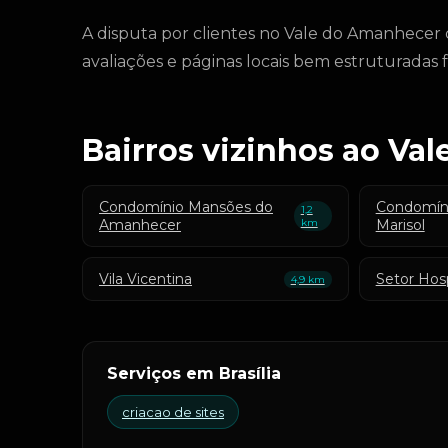
A disputa por clientes no Vale do Amanhecer
avaliações e páginas locais bem estruturadas 
Bairros vizinhos ao Va
Condomínio Mansões do
Condomíni
1,2
Amanhecer
km
Marisol
Vila Vicentina
Setor Hosp
4,9 km
Serviços em Brasília
criacao de sites