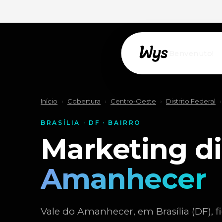
Willkommen!
Início
›
Cobertura
›
Centro-Oeste
›
Distrito Federal
›
BRASÍLIA · DF · BAIRRO
Marketing di
Amanhecer
Vale do Amanhecer, em Brasília (DF), f