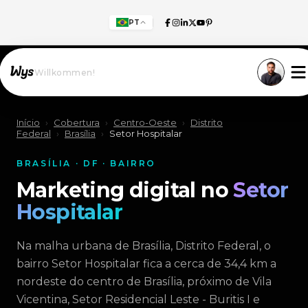
PT
Willkommen!
Início
›
Cobertura
›
Centro-Oeste
›
Distrito
Federal
›
Brasília
›
Setor Hospitalar
BRASÍLIA · DF · BAIRRO
Marketing digital no
Setor
Hospitalar
Na malha urbana de Brasília, Distrito Federal, o
bairro Setor Hospitalar fica a cerca de 34,4 km a
nordeste do centro de Brasília, próximo de Vila
Vicentina, Setor Residencial Leste - Buritis I e