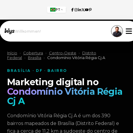
PT
Willkommen!
Início
›
Cobertura
›
Centro-Oeste
›
Distrito
Federal
›
Brasília
›
Condomínio Vitória Régia Cj A
BRASÍLIA · DF · BAIRRO
Marketing digital no
Condomínio Vitória Régia
Cj A
Condomínio Vitória Régia Cj A é um dos 390
bairros mapeados de Brasília (Distrito Federal) e
fica a cerca de 11,2 km a sudoeste do centro de