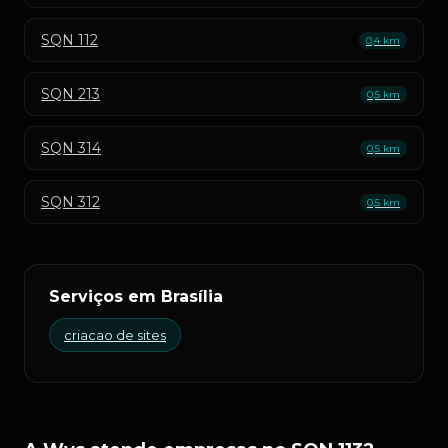
SQN 112
0,4 km
SQN 213
0,5 km
SQN 314
0,5 km
SQN 312
0,5 km
Serviços em Brasília
criacao de sites