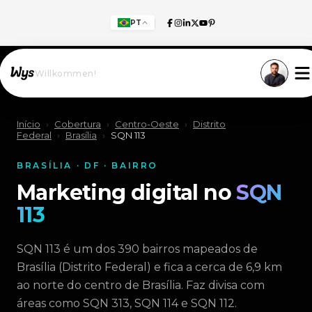
PT
Willkommen!
Início
›
Cobertura
›
Centro-Oeste
›
Distrito
Federal
›
Brasília
›
SQN 113
BRASÍLIA · DF · BAIRRO
Marketing digital no
SQN
113
SQN 113 é um dos 390 bairros mapeados de
Brasília (Distrito Federal) e fica a cerca de 6,9 km
ao norte do centro de Brasília. Faz divisa com
áreas como SQN 313, SQN 114 e SQN 112.