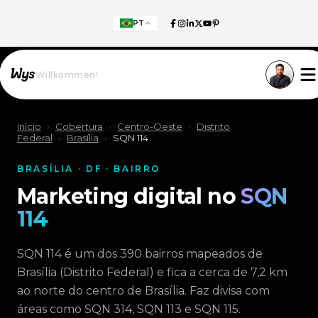
PT
Willkommen!
Início
›
Cobertura
›
Centro-Oeste
›
Distrito
Federal
›
Brasília
›
SQN 114
BRASÍLIA · DF · BAIRRO
Marketing digital no
SQN
114
SQN 114 é um dos 390 bairros mapeados de
Brasília (Distrito Federal) e fica a cerca de 7,2 km
ao norte do centro de Brasília. Faz divisa com
áreas como SQN 314, SQN 113 e SQN 115.