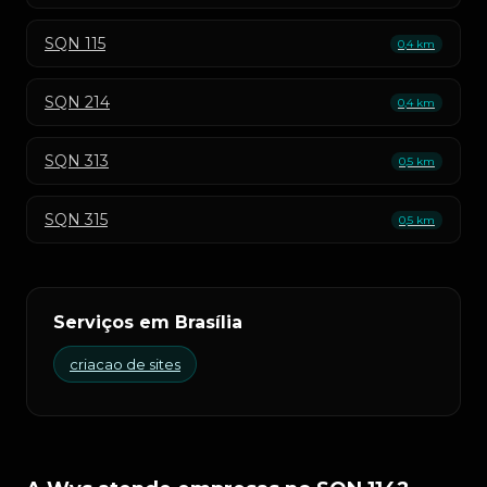
SQN 115
0,4 km
SQN 214
0,4 km
SQN 313
0,5 km
SQN 315
0,5 km
Serviços em Brasília
criacao de sites