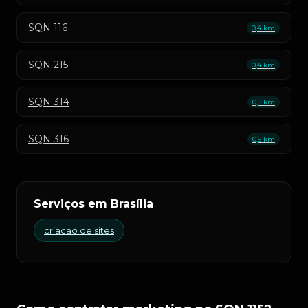
SQN 116
0,4 km
SQN 215
0,4 km
SQN 314
0,5 km
SQN 316
0,5 km
Serviços em Brasília
criacao de sites