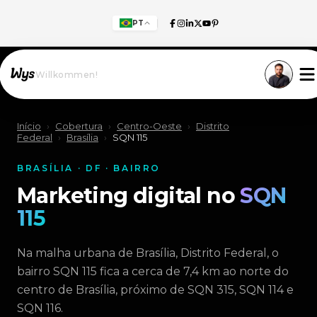
PT
Willkommen!
Início
›
Cobertura
›
Centro-Oeste
›
Distrito
Federal
›
Brasília
›
SQN 115
BRASÍLIA · DF · BAIRRO
Marketing digital no
SQN
115
Na malha urbana de Brasília, Distrito Federal, o
bairro SQN 115 fica a cerca de 7,4 km ao norte do
centro de Brasília, próximo de SQN 315, SQN 114 e
SQN 116.