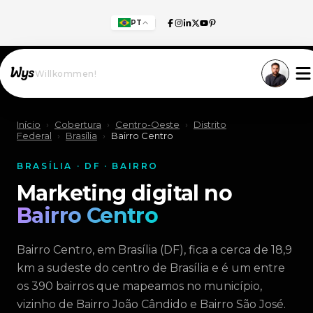
PT
Willkommen!
Início
›
Cobertura
›
Centro-Oeste
›
Distrito
Federal
›
Brasília
›
Bairro Centro
BRASÍLIA · DF · BAIRRO
Marketing digital no
Bairro Centro
Bairro Centro, em Brasília (DF), fica a cerca de 18,9
km a sudeste do centro de Brasília e é um entre
os 390 bairros que mapeamos no município,
vizinho de Bairro João Cândido e Bairro São José.