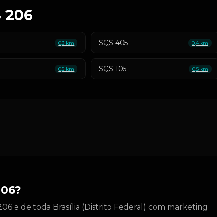
S 206
SQS 405
0,3 km
0,4 km
SQS 105
0,5 km
0,5 km
206?
6 e de toda Brasília (Distrito Federal) com marketing