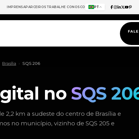
IMPRENSA
PARCEIROS
TRABALHE CONOSCO
PT
FAL
Brasília
›
SQS 206
gital no
SQS 20
de 2,2 km a sudeste do centro de Brasília e
os no município, vizinho de SQS 205 e