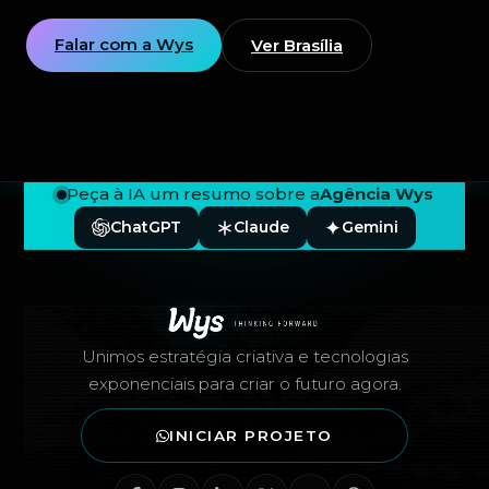
Falar com a Wys
Ver Brasília
Peça à IA um resumo sobre a
Agência Wys
ChatGPT
Claude
Gemini
Rodapé — Agência Wys
Unimos estratégia criativa e tecnologias
exponenciais para criar o futuro agora.
INICIAR PROJETO