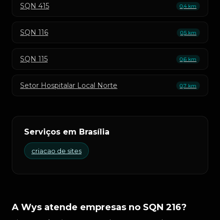
SQN 415
0,4 km
SQN 116
0,5 km
SQN 115
0,6 km
Setor Hospitalar Local Norte
0,7 km
Serviços em Brasília
criacao de sites
A Wys atende empresas no SQN 216?