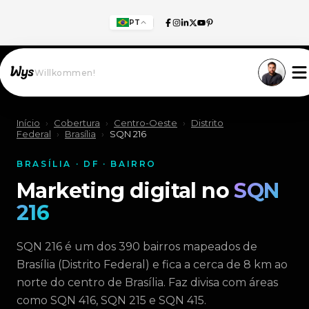
PT
Willkommen!
Início
›
Cobertura
›
Centro-Oeste
›
Distrito
Federal
›
Brasília
›
SQN 216
BRASÍLIA · DF · BAIRRO
Marketing digital no
SQN
216
SQN 216 é um dos 390 bairros mapeados de
Brasília (Distrito Federal) e fica a cerca de 8 km ao
norte do centro de Brasília. Faz divisa com áreas
como SQN 416, SQN 215 e SQN 415.