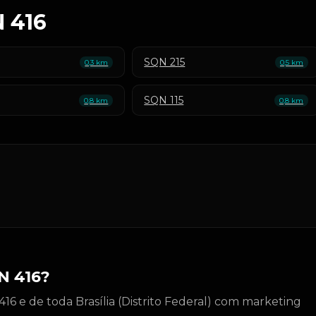
N 416
SQN 215
0,3 km
0,5 km
SQN 115
0,8 km
0,8 km
N 416?
6 e de toda Brasília (Distrito Federal) com marketing