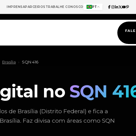
IMPRENSA
PARCEIROS
TRABALHE CONOSCO
PT
FAL
Brasília
›
SQN 416
gital no
SQN 41
e Brasília (Distrito Federal) e fica a
 Brasília. Faz divisa com áreas como SQN