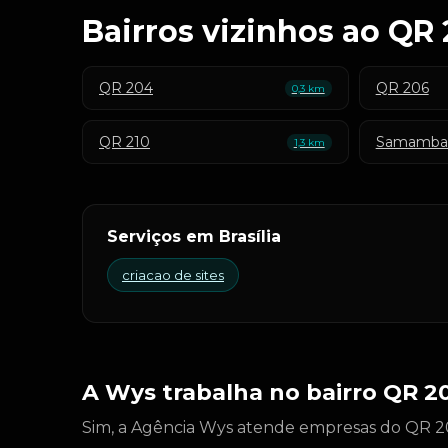
Bairros vizinhos ao QR
QR 204
QR 206
0,3 km
QR 210
Samambai
1,3 km
Serviços em Brasília
criacao de sites
A Wys trabalha no bairro QR 2
Sim, a Agência Wys atende empresas do QR 202