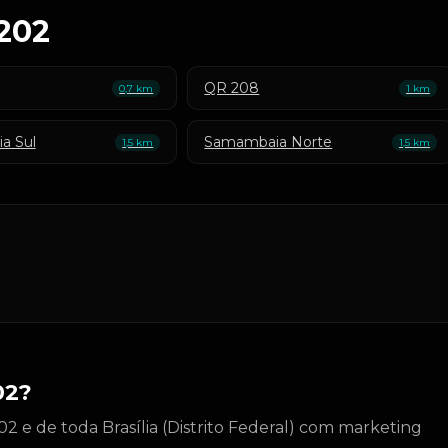
 202
QR 208
0,7 km
1 km
a Sul
Samambaia Norte
1,5 km
1,5 km
02?
 e de toda Brasília (Distrito Federal) com marketing