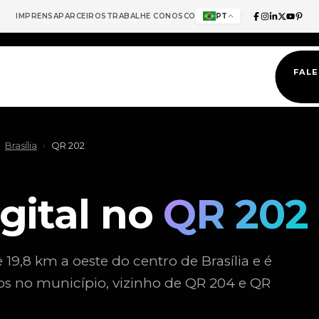
IMPRENSA
PARCEIROS
TRABALHE CONOSCO
PT
FAL
Brasília
›
QR 202
gital no
QR 202
e 19,8 km a oeste do centro de Brasília e é
s no município, vizinho de QR 204 e QR