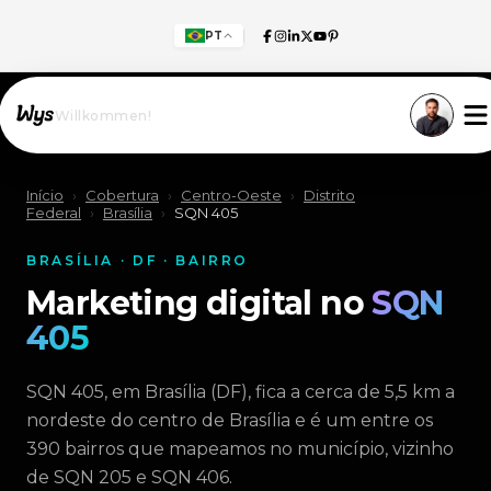
PT
Willkommen!
Início
›
Cobertura
›
Centro-Oeste
›
Distrito
Federal
›
Brasília
›
SQN 405
BRASÍLIA · DF · BAIRRO
Marketing digital no
SQN
405
SQN 405, em Brasília (DF), fica a cerca de 5,5 km a
nordeste do centro de Brasília e é um entre os
390 bairros que mapeamos no município, vizinho
de SQN 205 e SQN 406.