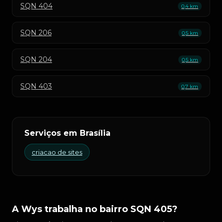
SQN 404
0,4 km
SQN 206
0,5 km
SQN 204
0,5 km
SQN 403
0,7 km
Serviços em Brasília
criacao de sites
A Wys trabalha no bairro SQN 405?