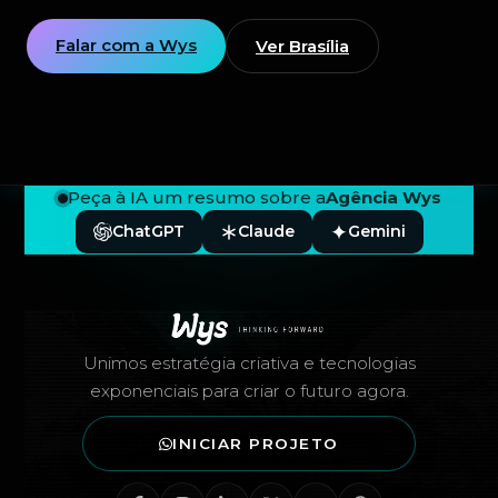
Falar com a Wys
Ver Brasília
Peça à IA um resumo sobre a
Agência Wys
ChatGPT
Claude
Gemini
Rodapé — Agência Wys
Unimos estratégia criativa e tecnologias
exponenciais para criar o futuro agora.
INICIAR PROJETO