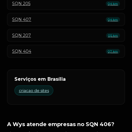
SQN 205
0,4 km
SQN 407
0,4 km
SQN 207
0,5 km
SQN 404
0,7 km
Serviços em Brasília
criacao de sites
A Wys atende empresas no SQN 406?