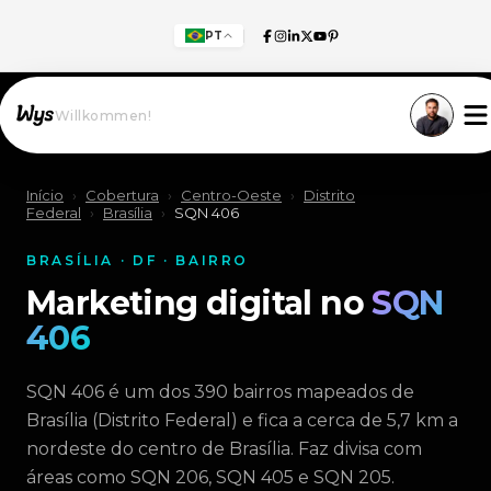
PT
Willkommen!
Início
›
Cobertura
›
Centro-Oeste
›
Distrito
Federal
›
Brasília
›
SQN 406
BRASÍLIA · DF · BAIRRO
Marketing digital no
SQN
406
SQN 406 é um dos 390 bairros mapeados de
Brasília (Distrito Federal) e fica a cerca de 5,7 km a
nordeste do centro de Brasília. Faz divisa com
áreas como SQN 206, SQN 405 e SQN 205.