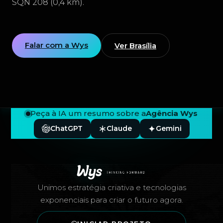
SQN 208 (0,4 km).
Falar com a Wys
Ver Brasília
Peça à IA um resumo sobre a
Agência Wys
ChatGPT
Claude
Gemini
Rodapé — Agência Wys
Unimos estratégia criativa e tecnologias
exponenciais para criar o futuro agora.