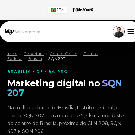
PT
Willkommen!
Início
›
Cobertura
›
Centro-Oeste
›
Distrito
Federal
›
Brasília
›
SQN 207
BRASÍLIA · DF · BAIRRO
Marketing digital no
SQN
207
Na malha urbana de Brasília, Distrito Federal, o
bairro SQN 207 fica a cerca de 5,7 km a nordeste
do centro de Brasília, próximo de CLN 208, SQN
407 e SQN 206.