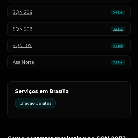
SQN 206
0,4 km
SQN 208
0,4 km
SQN 107
0,4 km
Asa Norte
0,5 km
Serviços em Brasília
criacao de sites