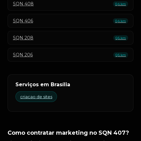
SQN 408
0,4 km
SQN 406
0,4 km
SQN 208
0,5 km
SQN 206
0,5 km
Serviços em Brasília
criacao de sites
Como contratar marketing no SQN 407?