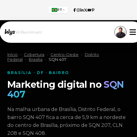
PT
Willkommen!
Início
›
Cobertura
›
Centro-Oeste
›
Distrito
Federal
›
Brasília
›
SQN 407
BRASÍLIA · DF · BAIRRO
Marketing digital no
SQN
407
Na malha urbana de Brasília, Distrito Federal, o
bairro SQN 407 fica a cerca de 5,9 km a nordeste
do centro de Brasília, próximo de SQN 207, CLN
208 e SQN 408.