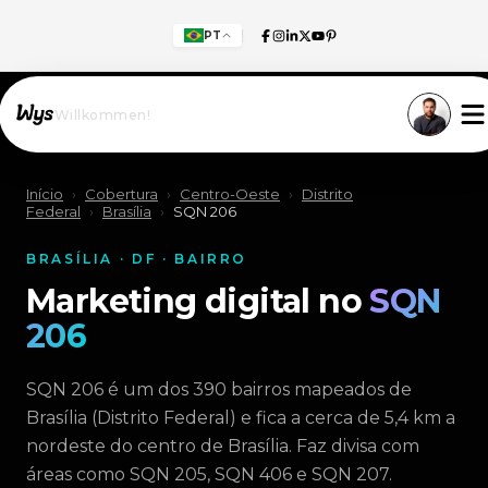
PT
Willkommen!
Início
›
Cobertura
›
Centro-Oeste
›
Distrito
Federal
›
Brasília
›
SQN 206
BRASÍLIA · DF · BAIRRO
Marketing digital no
SQN
206
SQN 206 é um dos 390 bairros mapeados de
Brasília (Distrito Federal) e fica a cerca de 5,4 km a
nordeste do centro de Brasília. Faz divisa com
áreas como SQN 205, SQN 406 e SQN 207.