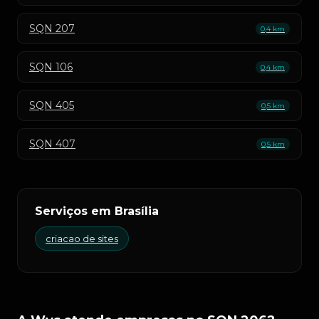
SQN 207
0,4 km
SQN 106
0,4 km
SQN 405
0,5 km
SQN 407
0,5 km
Serviços em Brasília
criacao de sites